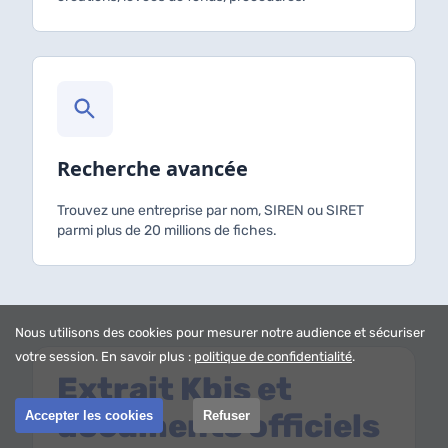
Recherche avancée
Trouvez une entreprise par nom, SIREN ou SIRET
parmi plus de 20 millions de fiches.
Nous utilisons des cookies pour mesurer notre audience et sécuriser
votre session. En savoir plus :
politique de confidentialité
.
Extrait Kbis et
documents officiels
Accepter les cookies
Refuser