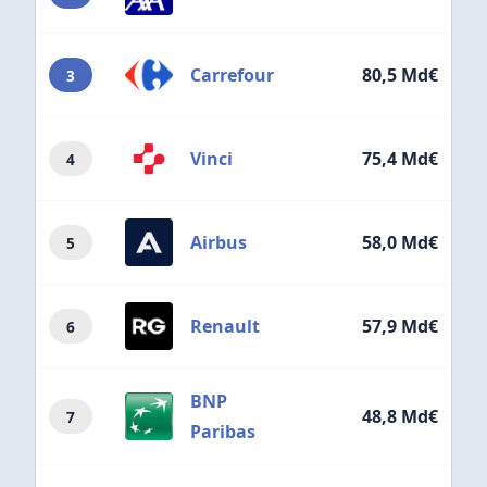
Carrefour
80,5 Md€
3
Vinci
75,4 Md€
4
Airbus
58,0 Md€
5
Renault
57,9 Md€
6
BNP
48,8 Md€
7
Paribas